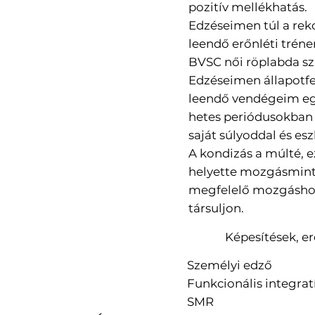
pozitív mellékhatás.
Edzéseimen túl a rek
TREHABILITÁCI
leendő erőnléti trén
BVSC női röplabda sz
LYI EDZÉS
Edzéseimen állapotfe
leendő vendégeim egés
dőpont alapján
hetes periódusokban 
abnál nem csak a
saját súlyoddal és e
s, adott területre
A kondizás a múlté, 
ó rehabilitációs
helyette mozgásmintá
tet alkalmazzuk,
megfelelő mozgáshoz 
llette a test többi
társuljon.
ára is fokozott
Képesítések, 
t fordítunk, úgy mint
testtartás, ízületi
Személyi edző
artományok, gerinc
Funkcionális integrat
sága, egyensúly,
SMR
ntű rossz