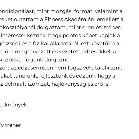
ondícionálást, mint mozgási formát, valamint a
ereket oktattam a Fitness Akadémián, emellett a
akosztályánál dolgoztam, mint erőnléti tréner.
lméréssel kezdek, hogy pontos képet kapjak a
zségi és a fizikai állapotáról, ezt követően 4
előre megtervezett és vezetett edzésekkel, a
szközökkel fogunk dolgozni.
ezért az edzéseimben nem fogsz vele találkozni,
kat tanulunk, fejlesztünk és edzünk, hogy a
definiált izomzat, hajlékonyság és erő is
eredmények
ív tréner