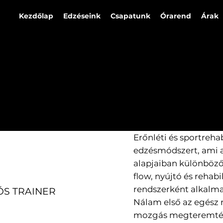
Kezdőlap
Edzéseink
Csapatunk
Órarend
Árak
Erőnléti és sportreha
edzésmódszert, ami a 
alapjaiban különböző 
flow, nyújtó és rehab
rendszerként alkalma
ÓS TRAINER
Nálam első az egész
mozgás megteremtése.