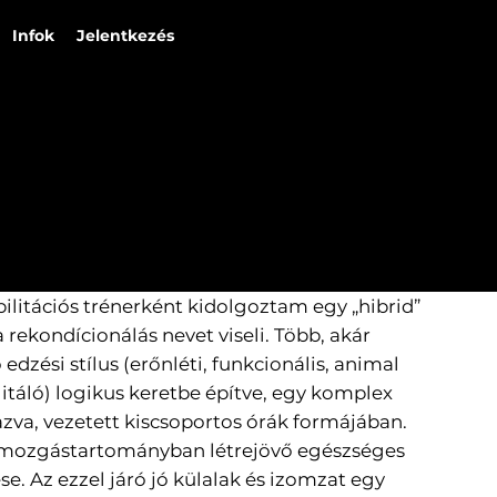
Infok
Jelentkezés
LÉDIG
GÁBOR
bilitációs trénerként kidolgoztam egy „hibrid”
rekondícionálás nevet viseli. Több, akár
edzési stílus (erőnléti, funkcionális, animal
ilitáló) logikus keretbe építve, egy komplex
zva, vezetett kiscsoportos órák formájában.
 mozgástartományban létrejövő egészséges
 Az ezzel járó jó külalak és izomzat egy